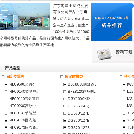
广东海洋王投资发展
海洋王照明科技股份LED灯具经济效益的优势分
有限公司产品：
手电
08-22
海洋王照明基本知识有以下几点
筒
，灯具等，石油化工
海洋王防爆配电箱必一定要防水吗？不防水行吗
定点生产企业，能生产
100余个系列，近1000
个规格型号的防爆产品，是目前国内生产规模较大，产品
配套能力较强的专业防爆生产基地…
产品选型
固定专业类
固定防爆类
移动
NLC9600道路灯
BLC8610防爆道..
IW
NFC9140节能型..
BFE8120内场防..
LZ
NFC9110高效顶灯
DGY100/24防..
MS
NTC9230高效中..
MS
DGY35-24B(..
NFC9131节能型..
YF
DGS70/127B..
NFC9179固态免..
YF
DGS70/127B..
NFC9173固态免..
T5
DGS70-127B..